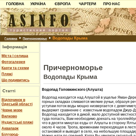
ГОЛОВНА
УКРАЇНА
ЄВРОПА
ЧАРТЕРИ
ПРО НАС
Карпати
Чорногорія
Контакти
Азов
Хорватія
Партнерам
Причорноморря
Болгарія
Додати готель
Водопады Крыма
Шацьк
Албанія
Питання
Головна
Причерноморье
Інформація
Пошук готелів
Міста і селища
Фотогалерея
Причерноморье
Карти та схеми
Пляжі
Водопады Крыма
Що подивитись
Водопад Головкинского (Алушта)
Статті
Водопад находится над Алуштой в ущелье Яман-Дере
Відпочинок в
горных складках сливаются мелкие ручьи, образуя ре
Одеській області
уступам поток воды мощно низвергается с девятиметр
Чорне море
выдержит сравнение с известным водопадом Джур-Д
Водопад находится в дикой, мало доступной местност
Вилково
туда попасть, Вам необходимо доехать на троллейбус
Нудистські пляжі
что в десяти минутах езды от Алушты в сторону Ялт
около 4 часов. Тропа, временами переходящая в лест
Аквапарк
остановкой и выводит в село, на небольшую площадк
Білгород-
Нужно идти по средней. Когда Вы увидите сетчатый з