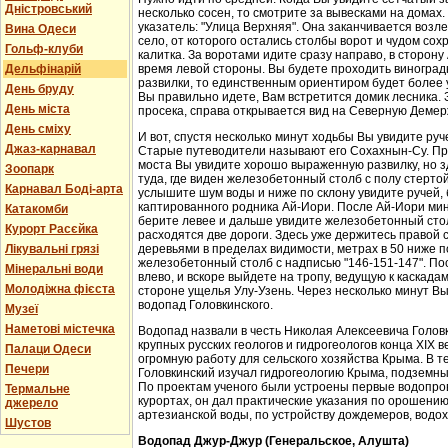
Дністровський
несколько сосен, то смотрите за вывесками на домах.
указатель: "Улица Верхняя". Она заканчивается возл
Вина Одеси
село, от которого остались столбы ворот и чудом со
Гольф-клуби
калитка. За воротами идите сразу направо, в сторон
Дельфінарій
время левой стороны. Вы будете проходить виноградн
развилки, то единственным ориентиром будет более у
День бруду
Вы правильно идете, Вам встретится домик лесника. 
День міста
просека, справа открывается вид на Северную Демер
День сміху
И вот, спустя несколько минут ходьбы Вы увидите руч
Джаз-карнавал
Старые путеводители называют его Сохахнын-Су. Пр
моста Вы увидите хорошо выраженную развилку, но з
Зоопарк
туда, где виден железобетонный столб с полу стерто
Карнавал Боді-арта
услышите шум воды и ниже по склону увидите ручей,
каптированного родника Ай-Иори. После Ай-Иори мину
Катакомби
берите левее и дальше увидите железобетонный столб
Курорт Расєйка
расходятся две дороги. Здесь уже держитесь правой 
Лікувальні грязі
деревьями в пределах видимости, метрах в 50 ниже п
железобетонный столб с надписью "146-151-147". По
Мінеральні води
влево, и вскоре выйдете на тропу, ведущую к каскада
Молодіжна фієста
стороне ущелья Улу-Узень. Через несколько минут Вы
водопад Головкинского.
Музеї
Наметові містечка
Водопад назвали в честь Николая Алексеевича Головки
крупных русских геологов и гидрогеологов конца XIX 
Палаци Одеси
огромную работу для сельского хозяйства Крыма. В 
Печери
Головкинский изучал гидрогеологию Крыма, подземн
По проектам ученого были устроены первые водопров
Термальне
курортах, он дал практические указания по орошени
джерело
артезианской воды, по устройству дождемеров, водо
Шустов
Водопад Джур-Джур (Генеральское, Алушта)