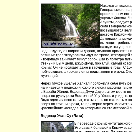
Находится водопа
Генеральского, на 
пропиленном ею в
ущелье Хапхал. Чт
Алушты, следует 
села Генеральског
возвышаются вели
востоке Караби-Яй
Демерджи, а между
выглядит гребень 
находится ущелье 
водопаду ведет широкая дорога, недавно проложенн
сотни метров экскурсанты идут по тропе, отходящей о
к водопаду занимает минут сорок. Два километра пут
Узень - и Вы у цели. Джур-Джур, пожалуй, самый кра
Крыму. Он не иссякает даже в засушливые годы. С 15
поблескивая, широкая лента воды, звеня и журча. Отс
журчащий.
Через глухое ущелье Хапхал проложила себе путь ре
начинается у подножия южного склона массива Тырк
с Вараби-Яйлой. Водопад Джур-Джур в этом месте н
вверх по руслу реки Восточный Улу-Узень и увидеть ц
Вода здесь словно кипит, скатываясь по скалистым п
вверх по течению реки, то примерно через километр 
красивейших каскадов, за которыми со стометровой в
Водопад Учан-Су (Ялта)
В переводе с крымско-татарского 
Это самый большой в Крыму водо
км от города, в горах. До него м