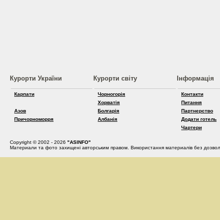
Курорти України
Курорти світу
Інформація
Карпати
Чорногорія
Контакти
Хорватія
Питання
Азов
Болгарія
Партнерство
Причорноморря
Албанія
Додати готель
Чартери
Copyright © 2002 - 2026
"ASINFO"
Материали та фото захищені авторським правом. Використання материалів без дозвол