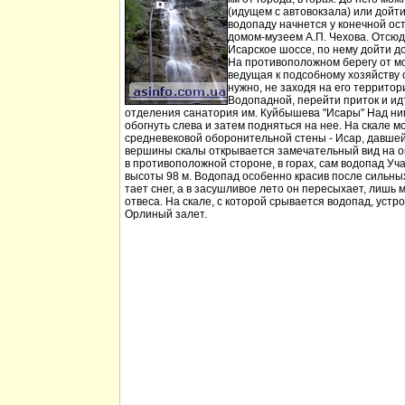
(идущем с автовокзала) или дойт
водопаду начнется у конечной ос
домом-музеем А.П. Чехова. Отсюд
Исарское шоссе, по нему дойти д
На противоположном берегу от мо
ведущая к подсобному хозяйству
нужно, не заходя на его территори
Водопадной, перейти приток и идт
отделения санатория им. Куйбышева "Исары" Над ни
обогнуть слева и затем подняться на нее. На скале м
средневековой оборонительной стены - Исар, давшей
вершины скалы открывается замечательный вид на ок
в противоположной стороне, в горах, сам водопад Уча
высоты 98 м. Водопад особенно красив после сильных 
тает снег, а в засушливое лето он пересыхает, лишь 
отвеса. На скале, с которой срывается водопад, устр
Орлиный залет.