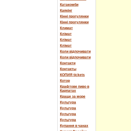
Катакомби
Каякінг
Кінні прогулянки
Кінні прогулянки
Климат
Клімат
Клімат
Клімат
Коли відпочивати
Коли відпочивати
Контакти
Контакты
КОПИЯ tickets
Котор
Крафтове пиво в
Карпатах
Краще за море
Культура
Культура
Культура
Культура
Купання в чанах