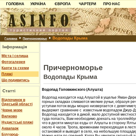
ГОЛОВНА
УКРАЇНА
ЄВРОПА
ЧАРТЕРИ
ПРО НАС
Карпати
Чорногорія
Контакти
Азов
Хорватія
Партнерам
Причорноморря
Болгарія
Додати готель
Водопады Крыма
Шацьк
Албанія
Питання
Головна
Причерноморье
Інформація
Пошук готелів
Міста і селища
Фотогалерея
Причерноморье
Карти та схеми
Пляжі
Водопады Крыма
Що подивитись
Водопад Головкинского (Алушта)
Статті
Водопад находится над Алуштой в ущелье Яман-Дере
Відпочинок в
горных складках сливаются мелкие ручьи, образуя ре
Одеській області
уступам поток воды мощно низвергается с девятиметр
Чорне море
выдержит сравнение с известным водопадом Джур-Д
Водопад находится в дикой, мало доступной местност
Вилково
туда попасть, Вам необходимо доехать на троллейбус
Нудистські пляжі
что в десяти минутах езды от Алушты в сторону Ялт
около 4 часов. Тропа, временами переходящая в лест
Аквапарк
остановкой и выводит в село, на небольшую площадк
Білгород-
Нужно идти по средней. Когда Вы увидите сетчатый з