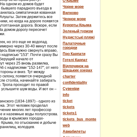
О Крыме
 На одном из домов будет
Чорне море
е бывшего парадного въезда в
хранилась симпатичная кованная
Вилково
у Алушты. Затем держитесь все
Черное море
ики, но когда на дороге появятся
Курорты Крыма
топтанная дорога. Вскоре, если
За домом дорогу пересечет
Зеленый туризм
жи.
Нудистські пляжі
еек, но это еще не водопад.
Палаточные
имерно через 30-40 минут после
городки
десь Вам нужно свернуть вправо,
Про Карпати
й надписью "153". Почти сразу Вы
 берущий начало от
Готелі Карпат
т через 25 вновь развилка,
Відпочинок на
 с надписями "152-147", от него
Шацьких озерах
стороны и вниз. Тут между
о склону, появится очередной
charter
сле столба, начинайте забирать
confidentiality
м. Тропа проходит по правой
Cувеніри
 услышите шум воды. И вот он –
info
ticket
нского (1834-1897) - одного из
века. Этот человек проделал
tickets
течение многих лет профессор
tickets1
ые и наземные воды полуострова.
оды в крымских городах-
tickets_bus_monte
ю Крыма, по отысканию и добыче
web
хранилищ, колодцев.
Авиабилеты