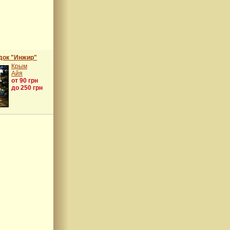
док "Инжир"
Крым
Айя
от 90 грн
до 250 грн