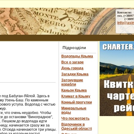
Контакти:
тел. (+38097
(+38095) 
info@asi
Підрозділи
Водопады Крыма
Все о загаре
День города
Загадки Крыма
Затонувшие
корабли
Каньон Крыма
 под Бабуган-Яйлой. Здесь в
Климат в Крыму
чку Узень-Баш. По каменным
Конный прогулки
ового уступа. Водопад с честью
Минеральные
жур.
воды
и, что очень неудобно. Чтобы
е до остановки "Виноградное",
Что посмотреть
ы. Пешком до водопада идти
Відпочинок в
ницу, начинается сразу же за
Одеській області
у. Отсюда начинаются три улицы.
абор за которым растут