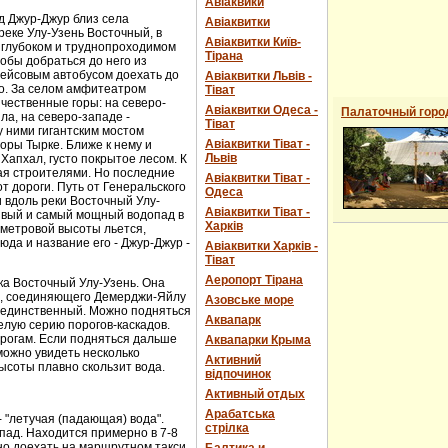
Авіаквики
д Джур-Джур близ села
Авіаквитки
реке Улу-Узень Восточный, в
Авіаквитки Київ-
 глубоком и труднопроходимом
Тірана
обы добраться до него из
рейсовым автобусом доехать до
Авіаквитки Львів -
о. За селом амфитеатром
Тіват
чественные горы: на северо-
Авіаквитки Одеса -
Палаточный горо
ла, на северо-западе -
Тіват
 ними гигантским мостом
Авіаквитки Тіват -
горы Тырке. Ближе к нему и
Львів
Хапхал, густо покрытое лесом. К
ая строителями. Но последние
Авіаквитки Тіват -
т дороги. Путь от Генеральского
Одеса
и вдоль реки Восточный Улу-
Авіаквитки Тіват -
сивый и самый мощный водопад в
Харків
-метровой высоты льется,
юда и название его - Джур-Джур -
Авіаквитки Харків -
Тіват
Аеропорт Тірана
ка Восточный Улу-Узень. Она
е, соединяющего Демерджи-Яйлу
Азовське море
е единственный. Можно подняться
Аквапарк
елую серию порогов-каскадов.
орогам. Если подняться дальше
Аквапарки Крыма
можно увидеть несколько
Активний
ысоты плавно скользит вода.
відпочинок
Активный отдых
Арабатська
- "летучая (падающая) вода".
стрілка
пад. Находится примерно в 7-8
ожно доехать на маршрутном такси