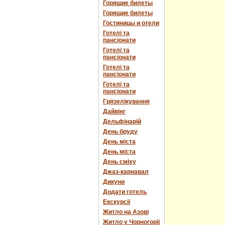
Горящие билеты
Горящие билеты
Гостиницы и отели
Готелі та
пансіонати
Готелі та
пансіонати
Готелі та
пансіонати
Готелі та
пансіонати
Грязелікування
Дайвінг
Дельфінарій
День бруду
День міста
День міста
День сміху
Джаз-карнавал
Дикуни
Додати готель
Екскурсії
Житло на Азові
Житло у Чорногорії