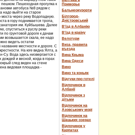
Балтика и
и пешком. Пешеходная прогулка к
Приморье
тановки автобуса №8 рядом с
Бальнеокурорти
а надо выйти на старое
Білгород-
о моста через реку Водопадную.
Дністровський
ста в гору поднимается тропа,
 санатория им. Куйбышева. Далее
В'їзд в Албанію
ю, спуститься к руслу реки
В'їзд в країну
и по грунтовой дороге к дачам
ми возвышается скала, ее надо
Велотури
ожно видеть остатки
Виза, правила
 название местности и дороге. С
въезда
рестности. На юге видна Ялта, а
н-Су. Вода здесь низвергается с
Вина Крыма
дождей и весной, когда в горах
Вина Одеси
мокрый след виден на стене
Вино
оена видовая площадка -
Вино та коньяк
Відгуки про готелі
Відпочинок в
Албанії
Відпочинок з
дітьми
Відпочинок на
Азовському морі
Відпочинок на
Шацьких озерах
Відпочинок у
Карпатах