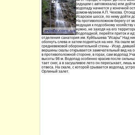
(идущем с автовокзала) или дойт
водопаду начнется у конечной ос
домом-музеем А.П. Чехова. Отсюд
Исарское шоссе, по нему дойти д
На противоположном берегу от мо
ведущая к подсобному хозяйству
нужно, не заходя на его территори
Водопадной, перейти приток и идт
отделения санатория им. Куйбышева "Исары" Над ни
обогнуть слева и затем подняться на нее. На скале м
средневековой оборонительной стены - Исар, давшей
вершины скалы открывается замечательный вид на ок
в противоположной стороне, в горах, сам водопад Уча
высоты 98 м. Водопад особенно красив после сильных 
тает снег, а в засушливое лето он пересыхает, лишь 
отвеса. На скале, с которой срывается водопад, устр
Орлиный залет.