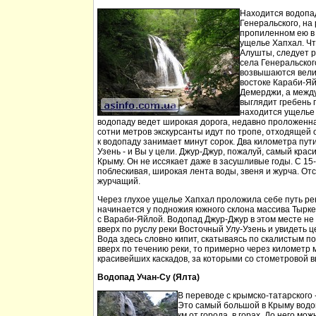
Находится водопа
Генеральского, на 
пропиленном ею в
ущелье Хапхал. Чт
Алушты, следует 
села Генеральског
возвышаются вели
востоке Караби-Яй
Демерджи, а между
выглядит гребень 
находится ущелье 
водопаду ведет широкая дорога, недавно проложенн
сотни метров экскурсанты идут по тропе, отходящей о
к водопаду занимает минут сорок. Два километра пут
Узень - и Вы у цели. Джур-Джур, пожалуй, самый кра
Крыму. Он не иссякает даже в засушливые годы. С 15
поблескивая, широкая лента воды, звеня и журча. Отс
журчащий.
Через глухое ущелье Хапхал проложила себе путь ре
начинается у подножия южного склона массива Тырк
с Вараби-Яйлой. Водопад Джур-Джур в этом месте н
вверх по руслу реки Восточный Улу-Узень и увидеть ц
Вода здесь словно кипит, скатываясь по скалистым п
вверх по течению реки, то примерно через километр 
красивейших каскадов, за которыми со стометровой в
Водопад Учан-Су (Ялта)
В переводе с крымско-татарского 
Это самый большой в Крыму водо
км от города, в горах. До него м