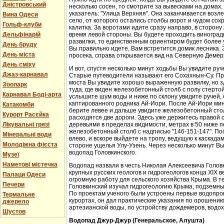
Дністровський
несколько сосен, то смотрите за вывесками на домах.
указатель: "Улица Верхняя". Она заканчивается возл
Вина Одеси
село, от которого остались столбы ворот и чудом со
Гольф-клуби
калитка. За воротами идите сразу направо, в сторон
Дельфінарій
время левой стороны. Вы будете проходить виноградн
развилки, то единственным ориентиром будет более у
День бруду
Вы правильно идете, Вам встретится домик лесника. 
День міста
просека, справа открывается вид на Северную Демер
День сміху
И вот, спустя несколько минут ходьбы Вы увидите руч
Джаз-карнавал
Старые путеводители называют его Сохахнын-Су. Пр
моста Вы увидите хорошо выраженную развилку, но з
Зоопарк
туда, где виден железобетонный столб с полу стерто
Карнавал Боді-арта
услышите шум воды и ниже по склону увидите ручей,
каптированного родника Ай-Иори. После Ай-Иори мину
Катакомби
берите левее и дальше увидите железобетонный столб
Курорт Расєйка
расходятся две дороги. Здесь уже держитесь правой 
Лікувальні грязі
деревьями в пределах видимости, метрах в 50 ниже п
железобетонный столб с надписью "146-151-147". По
Мінеральні води
влево, и вскоре выйдете на тропу, ведущую к каскада
Молодіжна фієста
стороне ущелья Улу-Узень. Через несколько минут Вы
водопад Головкинского.
Музеї
Наметові містечка
Водопад назвали в честь Николая Алексеевича Головки
крупных русских геологов и гидрогеологов конца XIX 
Палаци Одеси
огромную работу для сельского хозяйства Крыма. В 
Печери
Головкинский изучал гидрогеологию Крыма, подземн
По проектам ученого были устроены первые водопров
Термальне
курортах, он дал практические указания по орошени
джерело
артезианской воды, по устройству дождемеров, водо
Шустов
Водопад Джур-Джур (Генеральское, Алушта)