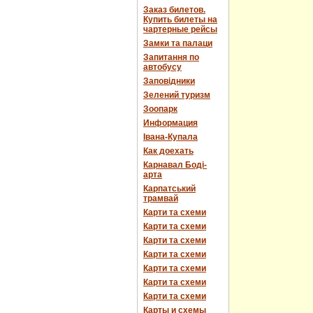
Заказ билетов.
Купить билеты на
чартерные рейсы
Замки та палаци
Запитання по
автобусу
Заповідники
Зелений туризм
Зоопарк
Информация
Івана-Купала
Как доехать
Карнавал Боді-
арта
Карпатський
трамвай
Карти та схеми
Карти та схеми
Карти та схеми
Карти та схеми
Карти та схеми
Карти та схеми
Карти та схеми
Карты и схемы