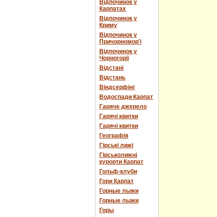
Відпочинок у
Карпатах
Відпочинок у
Криму
Відпочинок у
Причорномор'ї
Відпочинок у
Чорногорії
Відстані
Відстань
Віндсерфінг
Водоспади Карпат
Гаряче джерело
Гарячі квитки
Гарячі квитки
Географія
Гірські лижі
Гірськолижні
курорти Карпат
Гольф-клуби
Гори Карпат
Горные лыжи
Горные лыжи
Горы