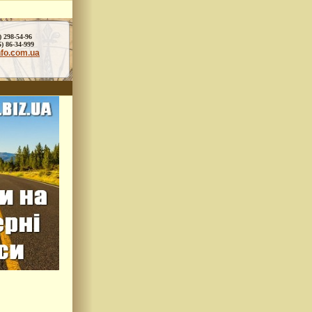
) 298-54-96
86-34-999
nfo.com.ua