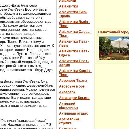
Авіаквики
д Джур-Джур близ села
Авіаквитки
реке Улу-Узень Восточный, в
Авіаквитки Київ-
 глубоком и труднопроходимом
Тірана
обы добраться до него из
рейсовым автобусом доехать до
Авіаквитки Львів -
о. За селом амфитеатром
Тіват
чественные горы: на северо-
Авіаквитки Одеса -
Палаточный горо
ла, на северо-западе -
Тіват
 ними гигантским мостом
Авіаквитки Тіват -
горы Тырке. Ближе к нему и
Львів
Хапхал, густо покрытое лесом. К
ая строителями. Но последние
Авіаквитки Тіват -
т дороги. Путь от Генеральского
Одеса
и вдоль реки Восточный Улу-
Авіаквитки Тіват -
сивый и самый мощный водопад в
Харків
-метровой высоты льется,
юда и название его - Джур-Джур -
Авіаквитки Харків -
Тіват
Аеропорт Тірана
ка Восточный Улу-Узень. Она
е, соединяющего Демерджи-Яйлу
Азовське море
е единственный. Можно подняться
Аквапарк
елую серию порогов-каскадов.
орогам. Если подняться дальше
Аквапарки Крыма
можно увидеть несколько
Активний
ысоты плавно скользит вода.
відпочинок
Активный отдых
Арабатська
- "летучая (падающая) вода".
стрілка
пад. Находится примерно в 7-8
ожно доехать на маршрутном такси