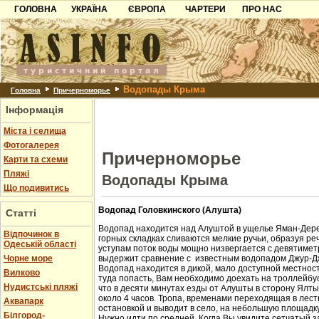
ГОЛОВНА
УКРАЇНА
ЄВРОПА
ЧАРТЕРИ
ПРО НАС
Карпати
Чорногорія
Контакти
Азов
Хорватія
Партнерам
Причорноморря
Болгарія
Додати готель
Водопады Крыма
Шацьк
Албанія
Питання
Головна
Причерноморье
Інформація
Пошук готелів
Міста і селища
Фотогалерея
Причерноморье
Карти та схеми
Пляжі
Водопады Крыма
Що подивитись
Водопад Головкинского (Алушта)
Статті
Водопад находится над Алуштой в ущелье Яман-Дере
Відпочинок в
горных складках сливаются мелкие ручьи, образуя ре
Одеській області
уступам поток воды мощно низвергается с девятиметр
Чорне море
выдержит сравнение с известным водопадом Джур-Д
Водопад находится в дикой, мало доступной местност
Вилково
туда попасть, Вам необходимо доехать на троллейбус
Нудистські пляжі
что в десяти минутах езды от Алушты в сторону Ялт
около 4 часов. Тропа, временами переходящая в лест
Аквапарк
остановкой и выводит в село, на небольшую площадк
Білгород-
Нужно идти по средней. Когда Вы увидите сетчатый з