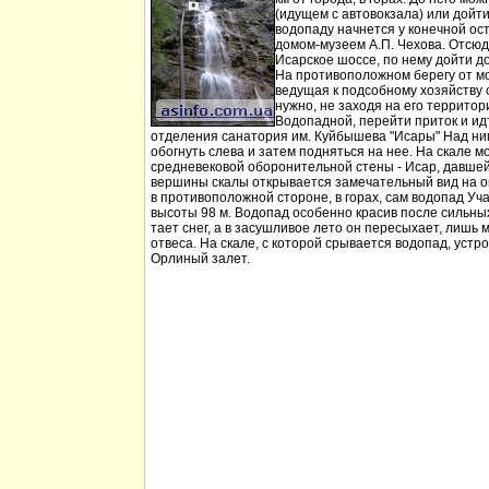
(идущем с автовокзала) или дойт
водопаду начнется у конечной ос
домом-музеем А.П. Чехова. Отсюд
Исарское шоссе, по нему дойти д
На противоположном берегу от мо
ведущая к подсобному хозяйству
нужно, не заходя на его территори
Водопадной, перейти приток и идт
отделения санатория им. Куйбышева "Исары" Над ни
обогнуть слева и затем подняться на нее. На скале м
средневековой оборонительной стены - Исар, давшей
вершины скалы открывается замечательный вид на ок
в противоположной стороне, в горах, сам водопад Уча
высоты 98 м. Водопад особенно красив после сильных 
тает снег, а в засушливое лето он пересыхает, лишь 
отвеса. На скале, с которой срывается водопад, устр
Орлиный залет.