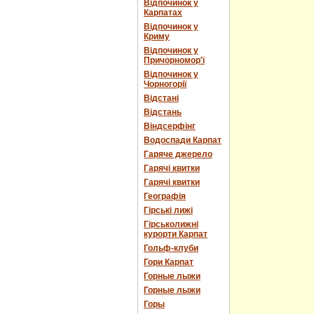
Відпочинок у
Карпатах
Відпочинок у
Криму
Відпочинок у
Причорномор'ї
Відпочинок у
Чорногорії
Відстані
Відстань
Віндсерфінг
Водоспади Карпат
Гаряче джерело
Гарячі квитки
Гарячі квитки
Географія
Гірські лижі
Гірськолижні
курорти Карпат
Гольф-клуби
Гори Карпат
Горные лыжи
Горные лыжи
Горы