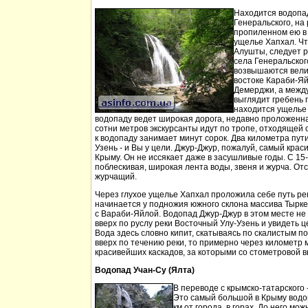
Находится водопа
Генеральского, на 
пропиленном ею в
ущелье Хапхал. Чт
Алушты, следует 
села Генеральског
возвышаются вели
востоке Караби-Яй
Демерджи, а между
выглядит гребень 
находится ущелье 
водопаду ведет широкая дорога, недавно проложенн
сотни метров экскурсанты идут по тропе, отходящей о
к водопаду занимает минут сорок. Два километра пут
Узень - и Вы у цели. Джур-Джур, пожалуй, самый кра
Крыму. Он не иссякает даже в засушливые годы. С 15
поблескивая, широкая лента воды, звеня и журча. Отс
журчащий.
Через глухое ущелье Хапхал проложила себе путь ре
начинается у подножия южного склона массива Тырк
с Вараби-Яйлой. Водопад Джур-Джур в этом месте н
вверх по руслу реки Восточный Улу-Узень и увидеть ц
Вода здесь словно кипит, скатываясь по скалистым п
вверх по течению реки, то примерно через километр 
красивейших каскадов, за которыми со стометровой в
Водопад Учан-Су (Ялта)
В переводе с крымско-татарского 
Это самый большой в Крыму водо
км от города, в горах. До него м