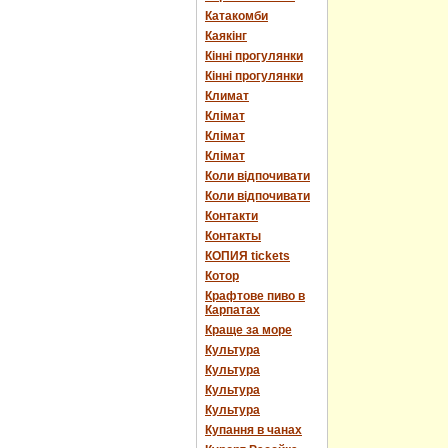
Катакомби
Каякінг
Кінні прогулянки
Кінні прогулянки
Климат
Клімат
Клімат
Клімат
Коли відпочивати
Коли відпочивати
Контакти
Контакты
КОПИЯ tickets
Котор
Крафтове пиво в
Карпатах
Краще за море
Культура
Культура
Культура
Культура
Купання в чанах