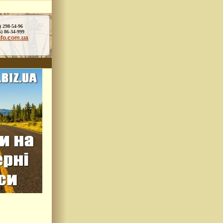
) 298-54-96
86-34-999
nfo.com.ua