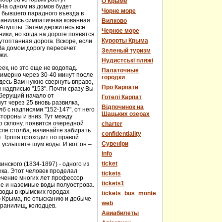
О Крыме
 На одном из домов будет
Чорне море
е бывшего парадного въезда в
хранилась симпатичная кованная
Вилково
у Алушты. Затем держитесь все
Черное море
ики, но когда на дороге появятся
Курорты Крыма
топтанная дорога. Вскоре, если
За домом дорогу пересечет
Зеленый туризм
жи.
Нудистські пляжі
еек, но это еще не водопад.
Палаточные
имерно через 30-40 минут после
городки
десь Вам нужно свернуть вправо,
Про Карпати
й надписью "153". Почти сразу Вы
 берущий начало от
Готелі Карпат
т через 25 вновь развилка,
Відпочинок на
 с надписями "152-147", от него
Шацьких озерах
стороны и вниз. Тут между
о склону, появится очередной
charter
сле столба, начинайте забирать
confidentiality
м. Тропа проходит по правой
Cувеніри
 услышите шум воды. И вот он –
info
ticket
нского (1834-1897) - одного из
века. Этот человек проделал
tickets
течение многих лет профессор
tickets1
ые и наземные воды полуострова.
оды в крымских городах-
tickets_bus_monte
ю Крыма, по отысканию и добыче
web
хранилищ, колодцев.
Авиабилеты