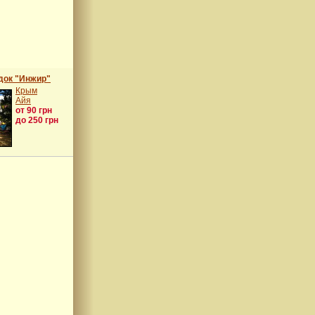
док "Инжир"
Крым
Айя
от 90 грн
до 250 грн