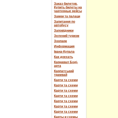
Заказ билетов.
Купить билеты на
чартерные рейсы
Замки та палаци
Запитання по
автобусу
Заповідники
Зелений туризм
Зоопарк
Информация
Івана-Купала
Как доехать
Карнавал Боді-
арта
Карпатський
трамвай
Карти та схеми
Карти та схеми
Карти та схеми
Карти та схеми
Карти та схеми
Карти та схеми
Карти та схеми
Карты и схемы