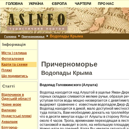
ГОЛОВНА
УКРАЇНА
ЄВРОПА
ЧАРТЕРИ
ПРО НАС
Карпати
Чорногорія
Контакти
Азов
Хорватія
Партнерам
Причорноморря
Болгарія
Додати готель
Водопады Крыма
Шацьк
Албанія
Питання
Головна
Причерноморье
Інформація
Пошук готелів
Міста і селища
Фотогалерея
Причерноморье
Карти та схеми
Пляжі
Водопады Крыма
Що подивитись
Водопад Головкинского (Алушта)
Статті
Водопад находится над Алуштой в ущелье Яман-Дере
Відпочинок в
горных складках сливаются мелкие ручьи, образуя ре
Одеській області
уступам поток воды мощно низвергается с девятиметр
Чорне море
выдержит сравнение с известным водопадом Джур-Д
Водопад находится в дикой, мало доступной местност
Вилково
туда попасть, Вам необходимо доехать на троллейбус
Нудистські пляжі
что в десяти минутах езды от Алушты в сторону Ялт
около 4 часов. Тропа, временами переходящая в лест
Аквапарк
остановкой и выводит в село, на небольшую площадк
Білгород-
Нужно идти по средней. Когда Вы увидите сетчатый з