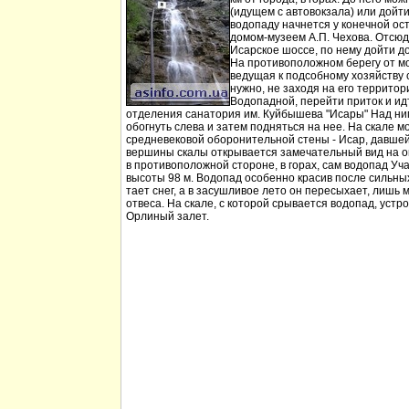
(идущем с автовокзала) или дойт
водопаду начнется у конечной ос
домом-музеем А.П. Чехова. Отсюд
Исарское шоссе, по нему дойти д
На противоположном берегу от мо
ведущая к подсобному хозяйству
нужно, не заходя на его территори
Водопадной, перейти приток и идт
отделения санатория им. Куйбышева "Исары" Над ни
обогнуть слева и затем подняться на нее. На скале м
средневековой оборонительной стены - Исар, давшей
вершины скалы открывается замечательный вид на ок
в противоположной стороне, в горах, сам водопад Уча
высоты 98 м. Водопад особенно красив после сильных 
тает снег, а в засушливое лето он пересыхает, лишь 
отвеса. На скале, с которой срывается водопад, устр
Орлиный залет.