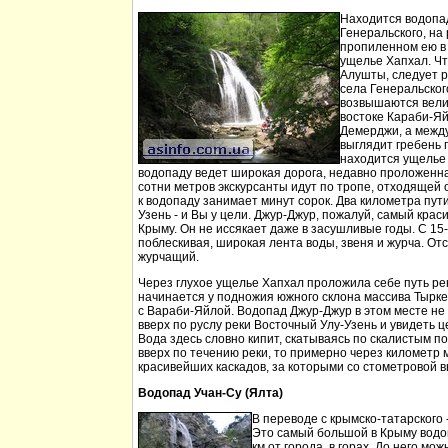
Находится водопа
Генеральского, на 
пропиленном ею в
ущелье Хапхал. Чт
Алушты, следует 
села Генеральског
возвышаются вели
востоке Караби-Яй
Демерджи, а между
выглядит гребень 
находится ущелье 
водопаду ведет широкая дорога, недавно проложенн
сотни метров экскурсанты идут по тропе, отходящей о
к водопаду занимает минут сорок. Два километра пут
Узень - и Вы у цели. Джур-Джур, пожалуй, самый кра
Крыму. Он не иссякает даже в засушливые годы. С 15
поблескивая, широкая лента воды, звеня и журча. Отс
журчащий.
Через глухое ущелье Хапхал проложила себе путь ре
начинается у подножия южного склона массива Тырк
с Вараби-Яйлой. Водопад Джур-Джур в этом месте н
вверх по руслу реки Восточный Улу-Узень и увидеть ц
Вода здесь словно кипит, скатываясь по скалистым п
вверх по течению реки, то примерно через километр 
красивейших каскадов, за которыми со стометровой в
Водопад Учан-Су (Ялта)
В переводе с крымско-татарского 
Это самый большой в Крыму водо
км от города, в горах. До него м