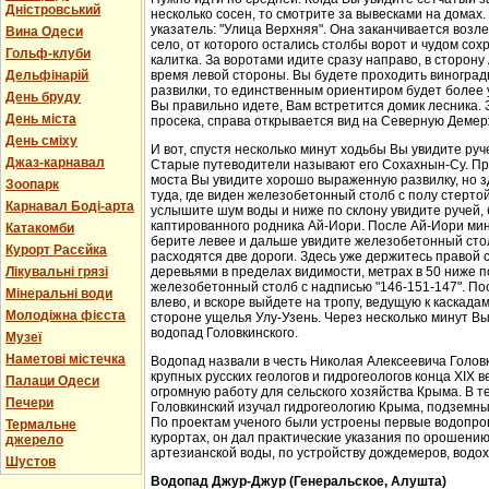
Дністровський
несколько сосен, то смотрите за вывесками на домах.
указатель: "Улица Верхняя". Она заканчивается возл
Вина Одеси
село, от которого остались столбы ворот и чудом со
Гольф-клуби
калитка. За воротами идите сразу направо, в сторон
Дельфінарій
время левой стороны. Вы будете проходить виноградн
развилки, то единственным ориентиром будет более у
День бруду
Вы правильно идете, Вам встретится домик лесника. 
День міста
просека, справа открывается вид на Северную Демер
День сміху
И вот, спустя несколько минут ходьбы Вы увидите руч
Джаз-карнавал
Старые путеводители называют его Сохахнын-Су. Пр
моста Вы увидите хорошо выраженную развилку, но з
Зоопарк
туда, где виден железобетонный столб с полу стерто
Карнавал Боді-арта
услышите шум воды и ниже по склону увидите ручей,
каптированного родника Ай-Иори. После Ай-Иори мину
Катакомби
берите левее и дальше увидите железобетонный столб
Курорт Расєйка
расходятся две дороги. Здесь уже держитесь правой 
Лікувальні грязі
деревьями в пределах видимости, метрах в 50 ниже п
железобетонный столб с надписью "146-151-147". По
Мінеральні води
влево, и вскоре выйдете на тропу, ведущую к каскада
Молодіжна фієста
стороне ущелья Улу-Узень. Через несколько минут Вы
водопад Головкинского.
Музеї
Наметові містечка
Водопад назвали в честь Николая Алексеевича Головки
крупных русских геологов и гидрогеологов конца XIX 
Палаци Одеси
огромную работу для сельского хозяйства Крыма. В 
Печери
Головкинский изучал гидрогеологию Крыма, подземн
По проектам ученого были устроены первые водопров
Термальне
курортах, он дал практические указания по орошени
джерело
артезианской воды, по устройству дождемеров, водо
Шустов
Водопад Джур-Джур (Генеральское, Алушта)