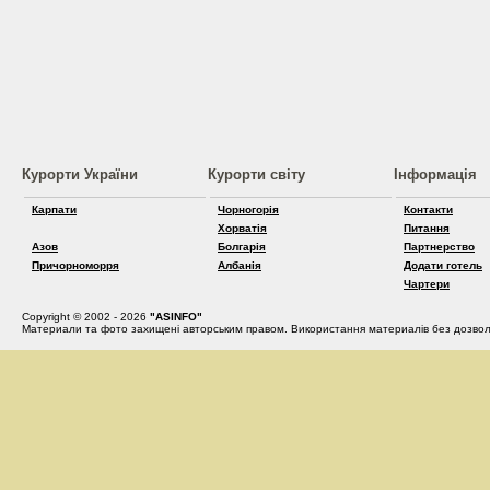
Курорти України
Курорти світу
Інформація
Карпати
Чорногорія
Контакти
Хорватія
Питання
Азов
Болгарія
Партнерство
Причорноморря
Албанія
Додати готель
Чартери
Copyright © 2002 - 2026
"ASINFO"
Материали та фото захищені авторським правом. Використання материалів без дозвол