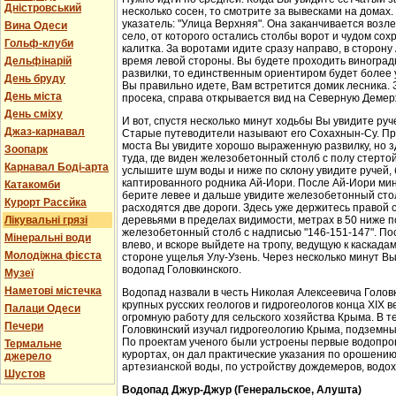
Дністровський
несколько сосен, то смотрите за вывесками на домах.
указатель: "Улица Верхняя". Она заканчивается возл
Вина Одеси
село, от которого остались столбы ворот и чудом со
Гольф-клуби
калитка. За воротами идите сразу направо, в сторон
Дельфінарій
время левой стороны. Вы будете проходить виноградн
развилки, то единственным ориентиром будет более у
День бруду
Вы правильно идете, Вам встретится домик лесника. 
День міста
просека, справа открывается вид на Северную Демер
День сміху
И вот, спустя несколько минут ходьбы Вы увидите руч
Джаз-карнавал
Старые путеводители называют его Сохахнын-Су. Пр
моста Вы увидите хорошо выраженную развилку, но з
Зоопарк
туда, где виден железобетонный столб с полу стерто
Карнавал Боді-арта
услышите шум воды и ниже по склону увидите ручей,
каптированного родника Ай-Иори. После Ай-Иори мину
Катакомби
берите левее и дальше увидите железобетонный столб
Курорт Расєйка
расходятся две дороги. Здесь уже держитесь правой 
Лікувальні грязі
деревьями в пределах видимости, метрах в 50 ниже п
железобетонный столб с надписью "146-151-147". По
Мінеральні води
влево, и вскоре выйдете на тропу, ведущую к каскада
Молодіжна фієста
стороне ущелья Улу-Узень. Через несколько минут Вы
водопад Головкинского.
Музеї
Наметові містечка
Водопад назвали в честь Николая Алексеевича Головки
крупных русских геологов и гидрогеологов конца XIX 
Палаци Одеси
огромную работу для сельского хозяйства Крыма. В 
Печери
Головкинский изучал гидрогеологию Крыма, подземн
По проектам ученого были устроены первые водопров
Термальне
курортах, он дал практические указания по орошени
джерело
артезианской воды, по устройству дождемеров, водо
Шустов
Водопад Джур-Джур (Генеральское, Алушта)