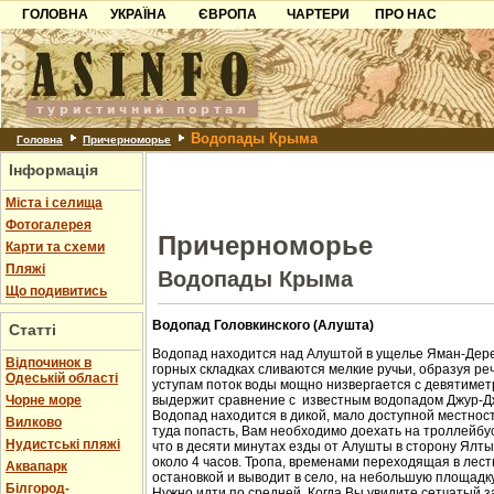
ГОЛОВНА
УКРАЇНА
ЄВРОПА
ЧАРТЕРИ
ПРО НАС
Карпати
Чорногорія
Контакти
Азов
Хорватія
Партнерам
Причорноморря
Болгарія
Додати готель
Водопады Крыма
Шацьк
Албанія
Питання
Головна
Причерноморье
Інформація
Пошук готелів
Міста і селища
Фотогалерея
Причерноморье
Карти та схеми
Пляжі
Водопады Крыма
Що подивитись
Водопад Головкинского (Алушта)
Статті
Водопад находится над Алуштой в ущелье Яман-Дере
Відпочинок в
горных складках сливаются мелкие ручьи, образуя ре
Одеській області
уступам поток воды мощно низвергается с девятиметр
Чорне море
выдержит сравнение с известным водопадом Джур-Д
Водопад находится в дикой, мало доступной местност
Вилково
туда попасть, Вам необходимо доехать на троллейбус
Нудистські пляжі
что в десяти минутах езды от Алушты в сторону Ялт
около 4 часов. Тропа, временами переходящая в лест
Аквапарк
остановкой и выводит в село, на небольшую площадк
Білгород-
Нужно идти по средней. Когда Вы увидите сетчатый з