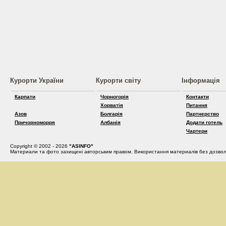
Курорти України
Курорти світу
Інформація
Карпати
Чорногорія
Контакти
Хорватія
Питання
Азов
Болгарія
Партнерство
Причорноморря
Албанія
Додати готель
Чартери
Copyright © 2002 - 2026
"ASINFO"
Материали та фото захищені авторським правом. Використання материалів без дозвол