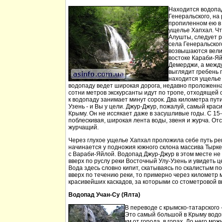
Находится водопа
Генеральского, на 
пропиленном ею в
ущелье Хапхал. Чт
Алушты, следует 
села Генеральског
возвышаются вели
востоке Караби-Яй
Демерджи, а между
выглядит гребень 
находится ущелье 
водопаду ведет широкая дорога, недавно проложенн
сотни метров экскурсанты идут по тропе, отходящей о
к водопаду занимает минут сорок. Два километра пут
Узень - и Вы у цели. Джур-Джур, пожалуй, самый кра
Крыму. Он не иссякает даже в засушливые годы. С 15
поблескивая, широкая лента воды, звеня и журча. Отс
журчащий.
Через глухое ущелье Хапхал проложила себе путь ре
начинается у подножия южного склона массива Тырк
с Вараби-Яйлой. Водопад Джур-Джур в этом месте н
вверх по руслу реки Восточный Улу-Узень и увидеть ц
Вода здесь словно кипит, скатываясь по скалистым п
вверх по течению реки, то примерно через километр 
красивейших каскадов, за которыми со стометровой в
Водопад Учан-Су (Ялта)
В переводе с крымско-татарского 
Это самый большой в Крыму водо
км от города, в горах. До него м