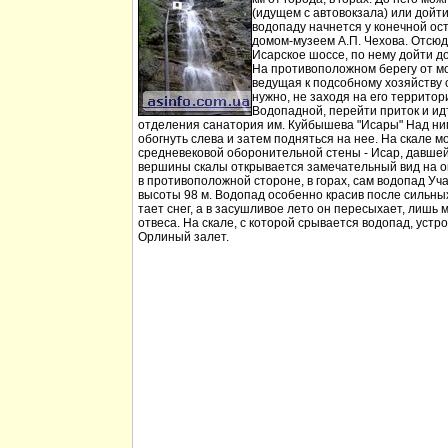
(идущем с автовокзала) или дойт
водопаду начнется у конечной ос
домом-музеем А.П. Чехова. Отсюд
Исарское шоссе, по нему дойти д
На противоположном берегу от мо
ведущая к подсобному хозяйству
нужно, не заходя на его территори
Водопадной, перейти приток и идт
отделения санатория им. Куйбышева "Исары" Над ни
обогнуть слева и затем подняться на нее. На скале м
средневековой оборонительной стены - Исар, давшей
вершины скалы открывается замечательный вид на ок
в противоположной стороне, в горах, сам водопад Уча
высоты 98 м. Водопад особенно красив после сильных 
тает снег, а в засушливое лето он пересыхает, лишь 
отвеса. На скале, с которой срывается водопад, устр
Орлиный залет.