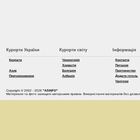
Курорти України
Курорти світу
Інформація
Карпати
Чорногорія
Контакти
Хорватія
Питання
Азов
Болгарія
Партнерство
Причорноморря
Албанія
Додати готель
Чартери
Copyright © 2002 - 2026
"ASINFO"
Материали та фото захищені авторським правом. Використання материалів без дозвол