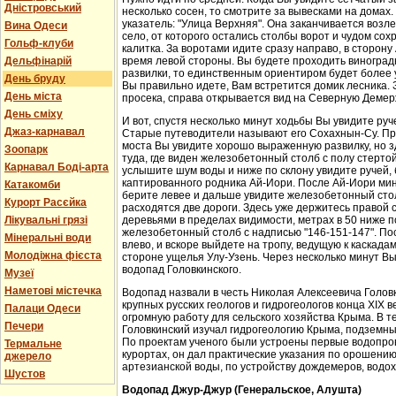
Дністровський
несколько сосен, то смотрите за вывесками на домах.
указатель: "Улица Верхняя". Она заканчивается возл
Вина Одеси
село, от которого остались столбы ворот и чудом со
Гольф-клуби
калитка. За воротами идите сразу направо, в сторон
Дельфінарій
время левой стороны. Вы будете проходить виноградн
развилки, то единственным ориентиром будет более у
День бруду
Вы правильно идете, Вам встретится домик лесника. 
День міста
просека, справа открывается вид на Северную Демер
День сміху
И вот, спустя несколько минут ходьбы Вы увидите руч
Джаз-карнавал
Старые путеводители называют его Сохахнын-Су. Пр
моста Вы увидите хорошо выраженную развилку, но з
Зоопарк
туда, где виден железобетонный столб с полу стерто
Карнавал Боді-арта
услышите шум воды и ниже по склону увидите ручей,
каптированного родника Ай-Иори. После Ай-Иори мину
Катакомби
берите левее и дальше увидите железобетонный столб
Курорт Расєйка
расходятся две дороги. Здесь уже держитесь правой 
Лікувальні грязі
деревьями в пределах видимости, метрах в 50 ниже п
железобетонный столб с надписью "146-151-147". По
Мінеральні води
влево, и вскоре выйдете на тропу, ведущую к каскада
Молодіжна фієста
стороне ущелья Улу-Узень. Через несколько минут Вы
водопад Головкинского.
Музеї
Наметові містечка
Водопад назвали в честь Николая Алексеевича Головки
крупных русских геологов и гидрогеологов конца XIX 
Палаци Одеси
огромную работу для сельского хозяйства Крыма. В 
Печери
Головкинский изучал гидрогеологию Крыма, подземн
По проектам ученого были устроены первые водопров
Термальне
курортах, он дал практические указания по орошени
джерело
артезианской воды, по устройству дождемеров, водо
Шустов
Водопад Джур-Джур (Генеральское, Алушта)