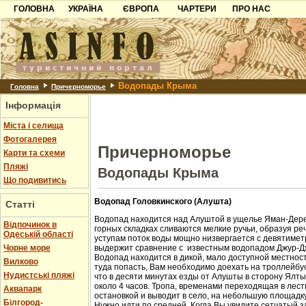
ГОЛОВНА
УКРАЇНА
ЄВРОПА
ЧАРТЕРИ
ПРО НАС
Карпати
Чорногорія
Контакти
Азов
Хорватія
Партнерам
Причорноморря
Болгарія
Додати готель
Водопады Крыма
Шацьк
Албанія
Питання
Головна
Причерноморье
Інформація
Пошук готелів
Міста і селища
Фотогалерея
Причерноморье
Карти та схеми
Пляжі
Водопады Крыма
Що подивитись
Водопад Головкинского (Алушта)
Статті
Водопад находится над Алуштой в ущелье Яман-Дере
Відпочинок в
горных складках сливаются мелкие ручьи, образуя ре
Одеській області
уступам поток воды мощно низвергается с девятиметр
Чорне море
выдержит сравнение с известным водопадом Джур-Д
Водопад находится в дикой, мало доступной местност
Вилково
туда попасть, Вам необходимо доехать на троллейбус
Нудистські пляжі
что в десяти минутах езды от Алушты в сторону Ялт
около 4 часов. Тропа, временами переходящая в лест
Аквапарк
остановкой и выводит в село, на небольшую площадк
Білгород-
Нужно идти по средней. Когда Вы увидите сетчатый з