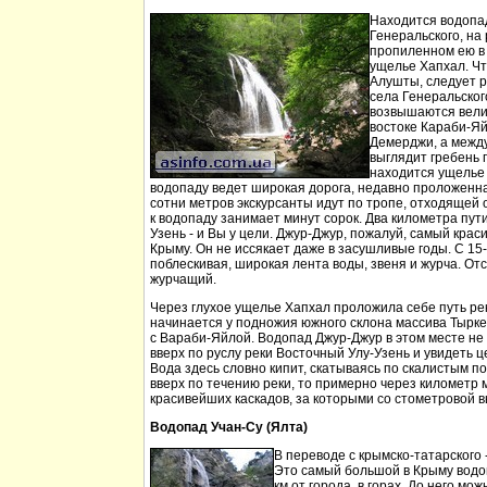
Находится водопа
Генеральского, на 
пропиленном ею в
ущелье Хапхал. Чт
Алушты, следует 
села Генеральског
возвышаются вели
востоке Караби-Яй
Демерджи, а между
выглядит гребень 
находится ущелье 
водопаду ведет широкая дорога, недавно проложенн
сотни метров экскурсанты идут по тропе, отходящей о
к водопаду занимает минут сорок. Два километра пут
Узень - и Вы у цели. Джур-Джур, пожалуй, самый кра
Крыму. Он не иссякает даже в засушливые годы. С 15
поблескивая, широкая лента воды, звеня и журча. Отс
журчащий.
Через глухое ущелье Хапхал проложила себе путь ре
начинается у подножия южного склона массива Тырк
с Вараби-Яйлой. Водопад Джур-Джур в этом месте н
вверх по руслу реки Восточный Улу-Узень и увидеть ц
Вода здесь словно кипит, скатываясь по скалистым п
вверх по течению реки, то примерно через километр 
красивейших каскадов, за которыми со стометровой в
Водопад Учан-Су (Ялта)
В переводе с крымско-татарского 
Это самый большой в Крыму водо
км от города, в горах. До него м