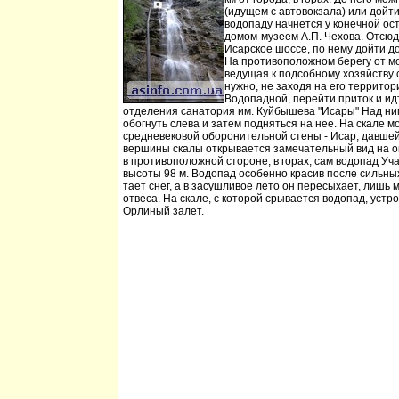
(идущем с автовокзала) или дойт
водопаду начнется у конечной ос
домом-музеем А.П. Чехова. Отсюд
Исарское шоссе, по нему дойти д
На противоположном берегу от мо
ведущая к подсобному хозяйству
нужно, не заходя на его территори
Водопадной, перейти приток и идт
отделения санатория им. Куйбышева "Исары" Над ни
обогнуть слева и затем подняться на нее. На скале м
средневековой оборонительной стены - Исар, давшей
вершины скалы открывается замечательный вид на ок
в противоположной стороне, в горах, сам водопад Уча
высоты 98 м. Водопад особенно красив после сильных 
тает снег, а в засушливое лето он пересыхает, лишь 
отвеса. На скале, с которой срывается водопад, устр
Орлиный залет.