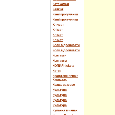
Катакомби
Каякінг
Кінні прогулянки
Кінні прогулянки
Климат
Клімат
Клімат
Клімат
Коли відпочивати
Коли відпочивати
Контакти
Контакты
КОПИЯ tickets
Котор
Крафтове пиво в
Карпатах
Краще за море
Культура
Культура
Культура
Культура
Купання в чанах