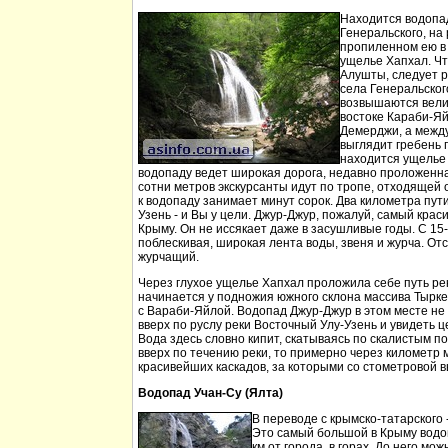
Находится водопа
Генеральского, на 
пропиленном ею в
ущелье Хапхал. Чт
Алушты, следует 
села Генеральског
возвышаются вели
востоке Караби-Яй
Демерджи, а между
выглядит гребень 
находится ущелье 
водопаду ведет широкая дорога, недавно проложенн
сотни метров экскурсанты идут по тропе, отходящей о
к водопаду занимает минут сорок. Два километра пут
Узень - и Вы у цели. Джур-Джур, пожалуй, самый кра
Крыму. Он не иссякает даже в засушливые годы. С 15
поблескивая, широкая лента воды, звеня и журча. Отс
журчащий.
Через глухое ущелье Хапхал проложила себе путь ре
начинается у подножия южного склона массива Тырк
с Вараби-Яйлой. Водопад Джур-Джур в этом месте н
вверх по руслу реки Восточный Улу-Узень и увидеть ц
Вода здесь словно кипит, скатываясь по скалистым п
вверх по течению реки, то примерно через километр 
красивейших каскадов, за которыми со стометровой в
Водопад Учан-Су (Ялта)
В переводе с крымско-татарского 
Это самый большой в Крыму водо
км от города, в горах. До него м