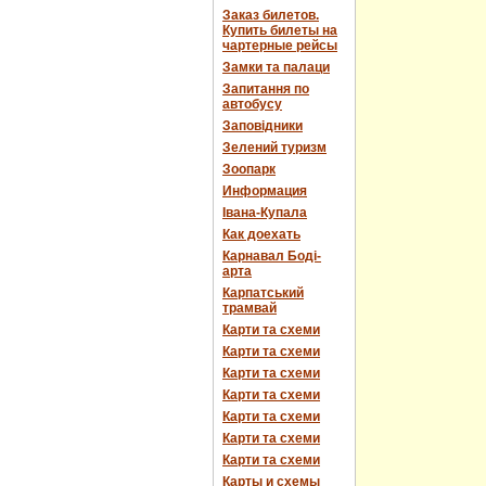
Заказ билетов.
Купить билеты на
чартерные рейсы
Замки та палаци
Запитання по
автобусу
Заповідники
Зелений туризм
Зоопарк
Информация
Івана-Купала
Как доехать
Карнавал Боді-
арта
Карпатський
трамвай
Карти та схеми
Карти та схеми
Карти та схеми
Карти та схеми
Карти та схеми
Карти та схеми
Карти та схеми
Карты и схемы