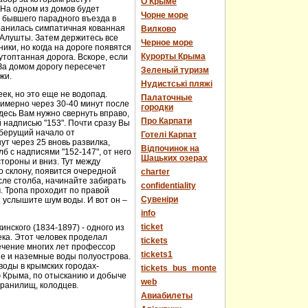
О Крыме
 На одном из домов будет
Чорне море
е бывшего парадного въезда в
хранилась симпатичная кованная
Вилково
у Алушты. Затем держитесь все
Черное море
ики, но когда на дороге появятся
Курорты Крыма
топтанная дорога. Вскоре, если
За домом дорогу пересечет
Зеленый туризм
жи.
Нудистські пляжі
еек, но это еще не водопад.
Палаточные
имерно через 30-40 минут после
городки
десь Вам нужно свернуть вправо,
Про Карпати
й надписью "153". Почти сразу Вы
 берущий начало от
Готелі Карпат
т через 25 вновь развилка,
Відпочинок на
 с надписями "152-147", от него
Шацьких озерах
стороны и вниз. Тут между
о склону, появится очередной
charter
сле столба, начинайте забирать
confidentiality
м. Тропа проходит по правой
Cувеніри
 услышите шум воды. И вот он –
info
ticket
нского (1834-1897) - одного из
века. Этот человек проделал
tickets
течение многих лет профессор
tickets1
ые и наземные воды полуострова.
оды в крымских городах-
tickets_bus_monte
ю Крыма, по отысканию и добыче
web
хранилищ, колодцев.
Авиабилеты