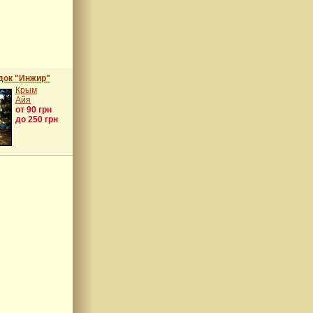
док "Инжир"
Крым
Айя
от 90 грн
до 250 грн