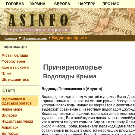
ГОЛОВНА
УКРАЇНА
ЄВРОПА
ЧАРТЕРИ
ПРО НАС
Карпати
Чорногорія
Контакти
Азов
Хорватія
Партнерам
Причорноморря
Болгарія
Додати готель
Водопады Крыма
Шацьк
Албанія
Питання
Головна
Причерноморье
Інформація
Пошук готелів
Міста і селища
Фотогалерея
Причерноморье
Карти та схеми
Пляжі
Водопады Крыма
Що подивитись
Водопад Головкинского (Алушта)
Статті
Водопад находится над Алуштой в ущелье Яман-Дере
Відпочинок в
горных складках сливаются мелкие ручьи, образуя ре
Одеській області
уступам поток воды мощно низвергается с девятиметр
Чорне море
выдержит сравнение с известным водопадом Джур-Д
Водопад находится в дикой, мало доступной местност
Вилково
туда попасть, Вам необходимо доехать на троллейбус
Нудистські пляжі
что в десяти минутах езды от Алушты в сторону Ялт
около 4 часов. Тропа, временами переходящая в лест
Аквапарк
остановкой и выводит в село, на небольшую площадк
Білгород-
Нужно идти по средней. Когда Вы увидите сетчатый з