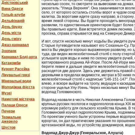
Дністровський
несколько сосен, то смотрите за вывесками на домах.
указатель: "Улица Верхняя". Она заканчивается возл
Вина Одеси
село, от которого остались столбы ворот и чудом со
Гольф-клуби
калитка. За воротами идите сразу направо, в сторон
Дельфінарій
время левой стороны. Вы будете проходить виноградн
развилки, то единственным ориентиром будет более у
День бруду
Вы правильно идете, Вам встретится домик лесника. 
День міста
просека, справа открывается вид на Северную Демер
День сміху
И вот, спустя несколько минут ходьбы Вы увидите руч
Джаз-карнавал
Старые путеводители называют его Сохахнын-Су. Пр
моста Вы увидите хорошо выраженную развилку, но з
Зоопарк
туда, где виден железобетонный столб с полу стерто
Карнавал Боді-арта
услышите шум воды и ниже по склону увидите ручей,
каптированного родника Ай-Иори. После Ай-Иори мину
Катакомби
берите левее и дальше увидите железобетонный столб
Курорт Расєйка
расходятся две дороги. Здесь уже держитесь правой 
Лікувальні грязі
деревьями в пределах видимости, метрах в 50 ниже п
железобетонный столб с надписью "146-151-147". По
Мінеральні води
влево, и вскоре выйдете на тропу, ведущую к каскада
Молодіжна фієста
стороне ущелья Улу-Узень. Через несколько минут Вы
водопад Головкинского.
Музеї
Наметові містечка
Водопад назвали в честь Николая Алексеевича Головки
крупных русских геологов и гидрогеологов конца XIX 
Палаци Одеси
огромную работу для сельского хозяйства Крыма. В 
Печери
Головкинский изучал гидрогеологию Крыма, подземн
По проектам ученого были устроены первые водопров
Термальне
курортах, он дал практические указания по орошени
джерело
артезианской воды, по устройству дождемеров, водо
Шустов
Водопад Джур-Джур (Генеральское, Алушта)