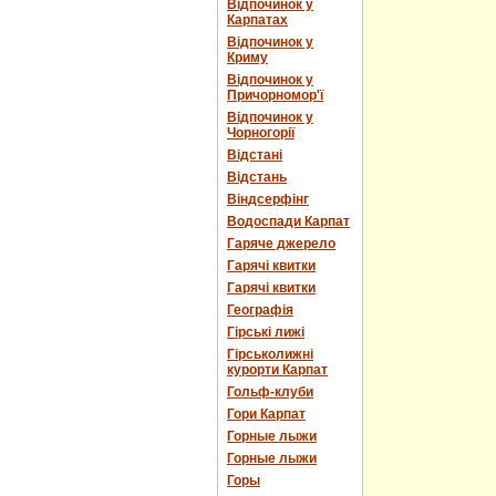
Відпочинок у
Карпатах
Відпочинок у
Криму
Відпочинок у
Причорномор'ї
Відпочинок у
Чорногорії
Відстані
Відстань
Віндсерфінг
Водоспади Карпат
Гаряче джерело
Гарячі квитки
Гарячі квитки
Географія
Гірські лижі
Гірськолижні
курорти Карпат
Гольф-клуби
Гори Карпат
Горные лыжи
Горные лыжи
Горы