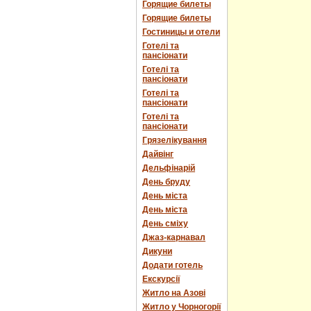
Горящие билеты
Горящие билеты
Гостиницы и отели
Готелі та
пансіонати
Готелі та
пансіонати
Готелі та
пансіонати
Готелі та
пансіонати
Грязелікування
Дайвінг
Дельфінарій
День бруду
День міста
День міста
День сміху
Джаз-карнавал
Дикуни
Додати готель
Екскурсії
Житло на Азові
Житло у Чорногорії