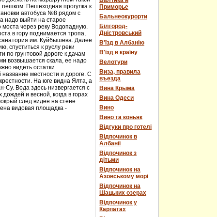
Балтика и
и пешком. Пешеходная прогулка к
Приморье
тановки автобуса №8 рядом с
Бальнеокурорти
а надо выйти на старое
Білгород-
о моста через реку Водопадную.
Дністровський
ста в гору поднимается тропа,
 санатория им. Куйбышева. Далее
В'їзд в Албанію
ю, спуститься к руслу реки
В'їзд в країну
и по грунтовой дороге к дачам
ми возвышается скала, ее надо
Велотури
ожно видеть остатки
Виза, правила
 название местности и дороге. С
въезда
рестности. На юге видна Ялта, а
н-Су. Вода здесь низвергается с
Вина Крыма
дождей и весной, когда в горах
Вина Одеси
мокрый след виден на стене
Вино
оена видовая площадка -
Вино та коньяк
Відгуки про готелі
Відпочинок в
Албанії
Відпочинок з
дітьми
Відпочинок на
Азовському морі
Відпочинок на
Шацьких озерах
Відпочинок у
Карпатах