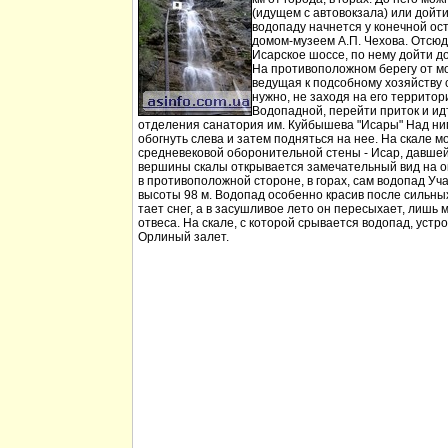
(идущем с автовокзала) или дойт
водопаду начнется у конечной ос
домом-музеем А.П. Чехова. Отсюд
Исарское шоссе, по нему дойти д
На противоположном берегу от мо
ведущая к подсобному хозяйству
нужно, не заходя на его территори
Водопадной, перейти приток и идт
отделения санатория им. Куйбышева "Исары" Над ни
обогнуть слева и затем подняться на нее. На скале м
средневековой оборонительной стены - Исар, давшей
вершины скалы открывается замечательный вид на ок
в противоположной стороне, в горах, сам водопад Уча
высоты 98 м. Водопад особенно красив после сильных 
тает снег, а в засушливое лето он пересыхает, лишь 
отвеса. На скале, с которой срывается водопад, устр
Орлиный залет.