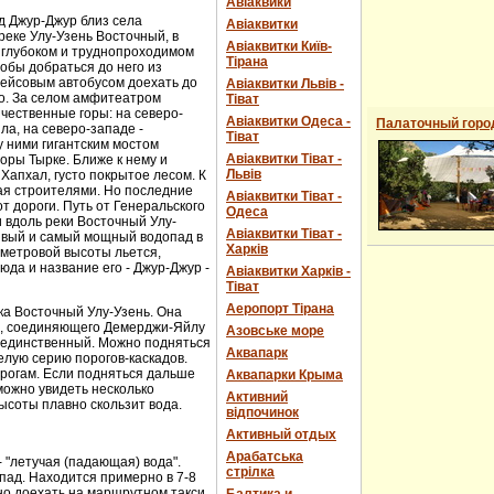
Авіаквики
д Джур-Джур близ села
Авіаквитки
реке Улу-Узень Восточный, в
Авіаквитки Київ-
 глубоком и труднопроходимом
Тірана
обы добраться до него из
рейсовым автобусом доехать до
Авіаквитки Львів -
о. За селом амфитеатром
Тіват
чественные горы: на северо-
Авіаквитки Одеса -
Палаточный горо
ла, на северо-западе -
Тіват
 ними гигантским мостом
Авіаквитки Тіват -
горы Тырке. Ближе к нему и
Львів
Хапхал, густо покрытое лесом. К
ая строителями. Но последние
Авіаквитки Тіват -
т дороги. Путь от Генеральского
Одеса
и вдоль реки Восточный Улу-
Авіаквитки Тіват -
сивый и самый мощный водопад в
Харків
-метровой высоты льется,
юда и название его - Джур-Джур -
Авіаквитки Харків -
Тіват
Аеропорт Тірана
ка Восточный Улу-Узень. Она
е, соединяющего Демерджи-Яйлу
Азовське море
е единственный. Можно подняться
Аквапарк
елую серию порогов-каскадов.
орогам. Если подняться дальше
Аквапарки Крыма
можно увидеть несколько
Активний
ысоты плавно скользит вода.
відпочинок
Активный отдых
Арабатська
- "летучая (падающая) вода".
стрілка
пад. Находится примерно в 7-8
ожно доехать на маршрутном такси