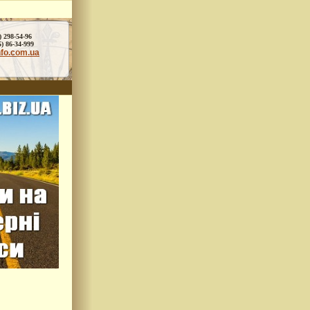
) 298-54-96
86-34-999
nfo.com.ua