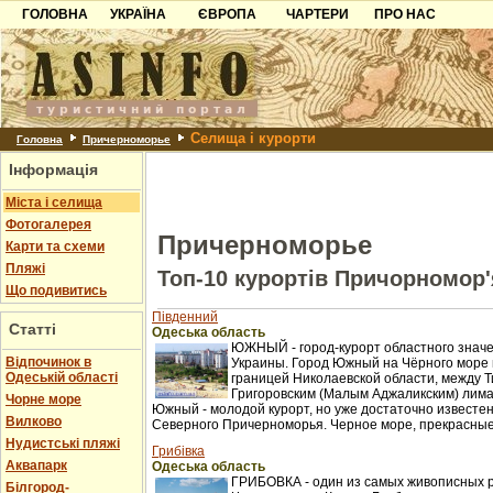
ГОЛОВНА
УКРАЇНА
ЄВРОПА
ЧАРТЕРИ
ПРО НАС
Карпати
Чорногорія
Контакти
Азов
Хорватія
Партнерам
Причорноморря
Болгарія
Додати готель
Селища і курорти
Шацьк
Албанія
Питання
Головна
Причерноморье
Інформація
Пошук готелів
Міста і селища
Фотогалерея
Причерноморье
Карти та схеми
Пляжі
Топ-10 курортів Причорномор'
Що подивитись
Південний
Статті
Одеська область
ЮЖНЫЙ - город-курорт областного значе
Відпочинок в
Украины. Город Южный на Чёрного море 
Одеській області
границей Николаевской области, между Т
Григоровским (Малым Аджаликским) лима
Чорне море
Южный - молодой курорт, но уже достаточно известен
Вилково
Северного Причерноморья. Черное море, прекрасные 
Нудистські пляжі
Грибівка
Аквапарк
Одеська область
ГРИБОВКА - один из самых живописных 
Білгород-