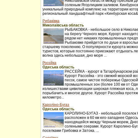
Николаевской области между пресным Д
соленым Ягорлицким заливом. Кинбурнск
уникальный природный комплекс на территории котор
региональный ландшафтный парк «Кинбурская коса&r
Рибаківка
Миколаївська область
РЫБАКОВКА - небольшое село в Николаев
на берегу Черного моря. Курорт находитс
рядом нет никаких промышленных предп
Рыбаковке прийдется по душе и взрослы
старшему поколению. О популярности курорта можно
туристов, которые постоянно приезжают отдыхать ле
волна здесь небольшая, дно моря ...
Росєйка
Одеська область
РАССЕЙКА - курорт в Татарбунарском ра
Курорт Рассейка - это свежий морской во
песок, самое чистое побережье Одесской
промышленных зон (более 100 км от Оде
излишествами цивилизации широкая пляжная коса, л
порыбачить и многое другое. Курорт Рассейка протя
километро...
Кароліно-Бугаз
Одеська область
КАРОЛИНО-БУГАЗ - небольшой поселок О
расположен в 60 км юго-западнее Одессы
находящейся между Черным морем, Днес
солеными озерами. Курорт Каролино-Буг
поселками Грибовка и Затока. ...