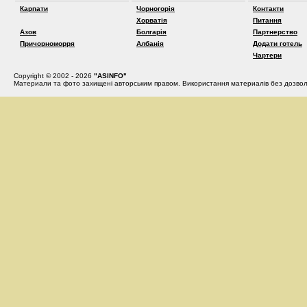
Карпати
Чорногорія
Контакти
Хорватія
Питання
Азов
Болгарія
Партнерство
Причорноморря
Албанія
Додати готель
Чартери
Copyright © 2002 - 2026
"ASINFO"
Материали та фото захищені авторським правом. Використання материалів без дозвол