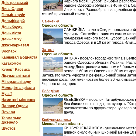
Черного моря. Курорт Грибовка располож
Дністровський
районе Одесской области, в 40 км от г. Оде
Вина Одеси
Ильичевска. Разнообразные целебные ф
мягкий природный климат, т...
Гольф-клуби
Дельфінарій
Санжейка
Одеська область
День бруду
САНЖЕЙКА - село в Овидиопольском рай
День міста
Украины. Санжейка - один из самых жив
побережья Черного моря. Курорт Санжейк
День сміху
города Одесса, и в 10 км от города Ильи...
Джаз-карнавал
Затока
Зоопарк
Одеська область
Карнавал Боді-арта
ЗАТОКА - посёлок городского типа в Бел
районе Одесской области Украины. Распо
Катакомби
между Днестровским лиманом и Чёрным 
Курорт Расєйка
регион в 60 км от Одессы и в 20 км от др
Затока это часть курорта и рекреационной зоны Заток
Лікувальні грязі
песчаная коса, протяженностью более 20 км, омыва
Мінеральні води
Черного моря, прес...
Молодіжна фієста
Лебедівка
Музеї
Одеська область
ЛЕБЕДЕВКА – поселок Татарбунарского 
Наметові містечка
Два близких его соседа, это курорты "Кат
Палаци Одеси
расположены по другую сторону озера о
Печери
друга.
Термальне
Кінбурнська коса
джерело
Миколаївська область
КИНБУРНСКАЯ КОСА - уникальное место
Шустов
длиной около 40 км и шириной менее 10 