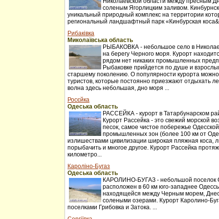
Николаевской области между пресным Д
соленым Ягорлицким заливом. Кинбурнск
уникальный природный комплекс на территории котор
региональный ландшафтный парк «Кинбурская коса&r
Рибаківка
Миколаївська область
РЫБАКОВКА - небольшое село в Николаев
на берегу Черного моря. Курорт находитс
рядом нет никаких промышленных предп
Рыбаковке прийдется по душе и взрослы
старшему поколению. О популярности курорта можно
туристов, которые постоянно приезжают отдыхать ле
волна здесь небольшая, дно моря ...
Росєйка
Одеська область
РАССЕЙКА - курорт в Татарбунарском ра
Курорт Рассейка - это свежий морской во
песок, самое чистое побережье Одесской
промышленных зон (более 100 км от Оде
излишествами цивилизации широкая пляжная коса, л
порыбачить и многое другое. Курорт Рассейка протя
километро...
Кароліно-Бугаз
Одеська область
КАРОЛИНО-БУГАЗ - небольшой поселок О
расположен в 60 км юго-западнее Одессы
находящейся между Черным морем, Днес
солеными озерами. Курорт Каролино-Буг
поселками Грибовка и Затока. ...