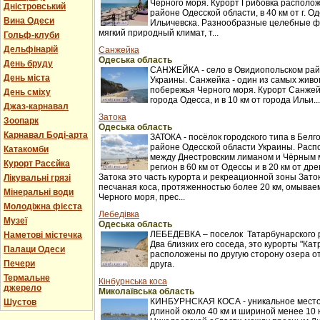
Черного моря. Курорт Грибовка располож
Дністровський
районе Одесской области, в 40 км от г. Оде
Вина Одеси
Ильичевска. Разнообразные целебные ф
мягкий природный климат, т...
Гольф-клуби
Дельфінарій
Санжейка
Одеська область
День бруду
САНЖЕЙКА - село в Овидиопольском рай
День міста
Украины. Санжейка - один из самых жив
побережья Черного моря. Курорт Санжейк
День сміху
города Одесса, и в 10 км от города Ильи...
Джаз-карнавал
Затока
Зоопарк
Одеська область
Карнавал Боді-арта
ЗАТОКА - посёлок городского типа в Бел
районе Одесской области Украины. Распо
Катакомби
между Днестровским лиманом и Чёрным 
Курорт Расєйка
регион в 60 км от Одессы и в 20 км от др
Затока это часть курорта и рекреационной зоны Заток
Лікувальні грязі
песчаная коса, протяженностью более 20 км, омыва
Мінеральні води
Черного моря, прес...
Молодіжна фієста
Лебедівка
Музеї
Одеська область
ЛЕБЕДЕВКА – поселок Татарбунарского 
Наметові містечка
Два близких его соседа, это курорты "Кат
Палаци Одеси
расположены по другую сторону озера о
Печери
друга.
Термальне
Кінбурнська коса
джерело
Миколаївська область
КИНБУРНСКАЯ КОСА - уникальное место
Шустов
длиной около 40 км и шириной менее 10 