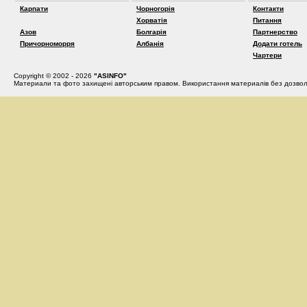
Карпати
Чорногорія
Контакти
Хорватія
Питання
Азов
Болгарія
Партнерство
Причорноморря
Албанія
Додати готель
Чартери
Copyright © 2002 - 2026
"ASINFO"
Материали та фото захищені авторським правом. Використання материалів без дозвол