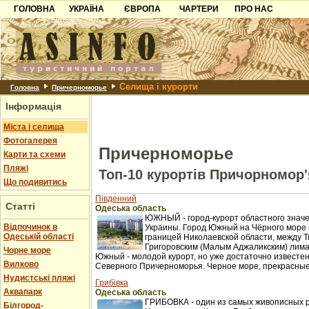
ГОЛОВНА
УКРАЇНА
ЄВРОПА
ЧАРТЕРИ
ПРО НАС
Карпати
Чорногорія
Контакти
Азов
Хорватія
Партнерам
Причорноморря
Болгарія
Додати готель
Селища і курорти
Шацьк
Албанія
Питання
Головна
Причерноморье
Інформація
Пошук готелів
Міста і селища
Фотогалерея
Причерноморье
Карти та схеми
Пляжі
Топ-10 курортів Причорномор'
Що подивитись
Південний
Статті
Одеська область
ЮЖНЫЙ - город-курорт областного значе
Відпочинок в
Украины. Город Южный на Чёрного море 
Одеській області
границей Николаевской области, между Т
Григоровским (Малым Аджаликским) лима
Чорне море
Южный - молодой курорт, но уже достаточно известен
Вилково
Северного Причерноморья. Черное море, прекрасные 
Нудистські пляжі
Грибівка
Аквапарк
Одеська область
ГРИБОВКА - один из самых живописных 
Білгород-