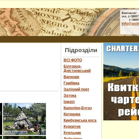
Контакти:
тел. (+38097
(+38095) 
info@asi
Підрозділи
ВСІ ФОТО
Білгород-
Дністровський
Вилкове
Грибівка
Залізний порт
Затока
Ізмаїл
Кароліно-Бугаз
Катранка
Кинбурнська коса
Курортне
Куяльник