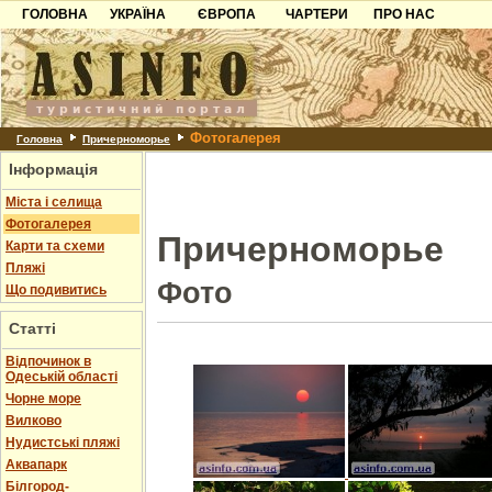
ГОЛОВНА
УКРАЇНА
ЄВРОПА
ЧАРТЕРИ
ПРО НАС
Карпати
Чорногорія
Контакти
Азов
Хорватія
Партнерам
Причорноморря
Болгарія
Додати готель
Фотогалерея
Шацьк
Албанія
Питання
Головна
Причерноморье
Інформація
Пошук готелів
Міста і селища
Фотогалерея
Причерноморье
Карти та схеми
Пляжі
Фото
Що подивитись
Статті
Відпочинок в
Одеській області
Чорне море
Вилково
Нудистські пляжі
Аквапарк
Білгород-