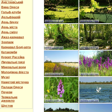
Дністровський
Вина Одеси
Гольф-клуби
Дельфінарій
День бруду
День міста
День сміху
Джаз-карнавал
Зоопарк
Карнавал Боді-арта
Катакомби
Курорт Расєйка
Лікувальні грязі
Мінеральні води
Молодіжна фієста
Музеї
Наметові містечка
Палаци Одеси
Печери
Термальне
джерело
Шустов