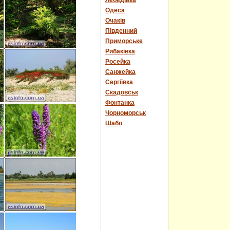
Лебедівка
Одеса
Очаків
Південний
Приморське
Рибаківка
Росейка
Санжейка
Сергіївка
Скадовськ
Фонтанка
Чорноморськ
Шабо