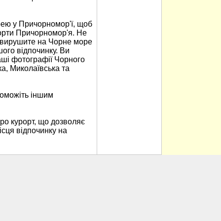
ею у Причорномор'ї, щоб
рорти Причорномор'я. Не
и вирушите на Чорне море
ого відпочинку. Ви
аші фотографії Чорного
а, Миколаївська та
поможіть іншим
ро курорт, що дозволяє
ісця відпочинку на