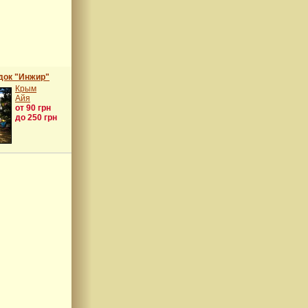
док "Инжир"
Крым
Айя
от 90 грн
до 250 грн