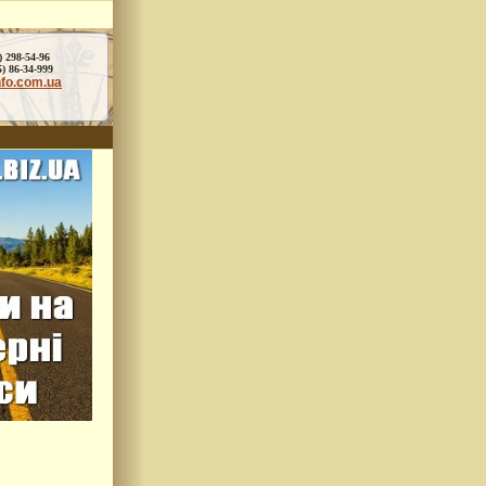
) 298-54-96
86-34-999
nfo.com.ua