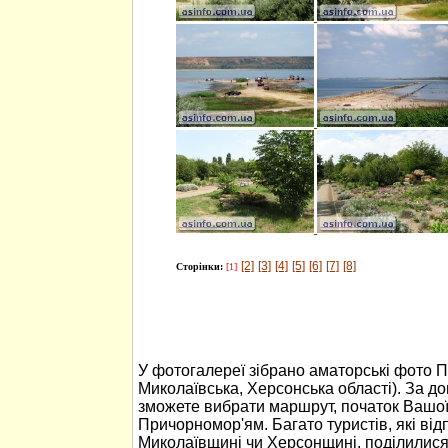
[2]
[3]
[4]
[5]
[6]
[7]
[8]
Сторінки:
[1]
У фотогалереї зібрано аматорські фото 
Миколаївська, Херсонська області). За 
зможете вибрати маршрут, початок Вашо
Причорномор'ям. Багато туристів, які ві
Миколаївщині чи Херсонщині, поділилися