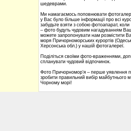
шедеврами.
Ми намагаємось поповнювати фотогалер
у Вас було більше інформації про всі ку
забудьте взяти з собою фотоапарат, кол
– фото будуть чудовим нагадуванням Ваш
можете запропонувати нам розмістити В
моря Причорноморських курортів (Одеськ
Херсонська обл.) у нашій фотогалереї.
Поділіться своїми фото-враженнями, до
спланувати чудовий відпочинок.
Фото Причорномор'я – перше уявлення п
зробити правильний вибір майбутнього м
Чорному морі!