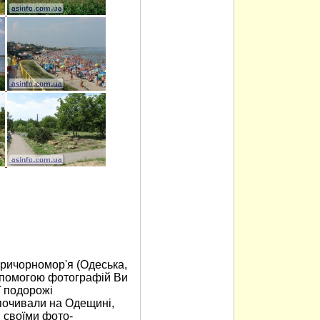
Причорномор'я (Одеська,
допомогою фотографій Ви
ї подорожі
дпочивали на Одещині,
 своїми фото-