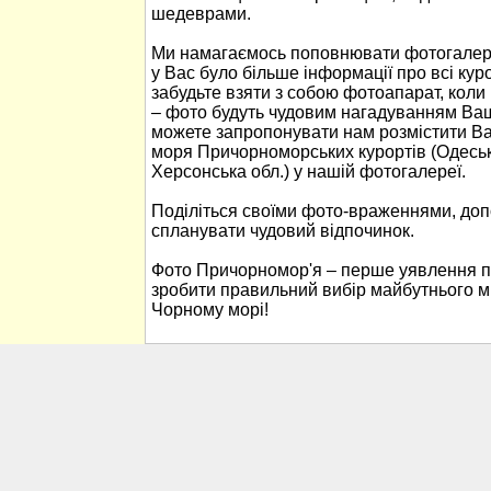
шедеврами.
Ми намагаємось поповнювати фотогалер
у Вас було більше інформації про всі ку
забудьте взяти з собою фотоапарат, кол
– фото будуть чудовим нагадуванням Ваш
можете запропонувати нам розмістити В
моря Причорноморських курортів (Одеськ
Херсонська обл.) у нашій фотогалереї.
Поділіться своїми фото-враженнями, до
спланувати чудовий відпочинок.
Фото Причорномор'я – перше уявлення п
зробити правильний вибір майбутнього м
Чорному морі!