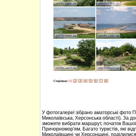
[2]
[3]
[4]
[5]
[6]
[7]
[8]
Сторінки:
[1]
У фотогалереї зібрано аматорські фото 
Миколаївська, Херсонська області). За 
зможете вибрати маршрут, початок Вашо
Причорномор'ям. Багато туристів, які ві
Миколаївщині чи Херсонщині, поділилися