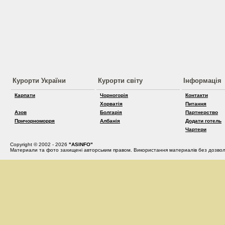
Курорти України
Курорти світу
Інформація
Карпати
Чорногорія
Контакти
Хорватія
Питання
Азов
Болгарія
Партнерство
Причорноморря
Албанія
Додати готель
Чартери
Copyright © 2002 - 2026
"ASINFO"
Материали та фото захищені авторським правом. Використання материалів без дозвол