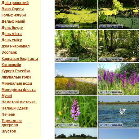
Дністровський
Вина Одеси
Гольф-клуби
Дельфінарій
День бруду
День міста
День сміху
Джаз-карнавал
Зоопарк
Карнавал Боді-арта
Катакомби
Курорт Расєйка
Лікувальні грязі
Мінеральні води
Молодіжна фієста
Музеї
Наметові містечка
Палаци Одеси
Печери
Термальне
джерело
Шустов