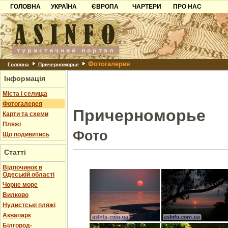
ГОЛОВНА
УКРАЇНА
ЄВРОПА
ЧАРТЕРИ
ПРО НАС
Карпати
Чорногорія
Контакти
Азов
Хорватія
Партнерам
Причорноморря
Болгарія
Додати готель
Фотогалерея
Шацьк
Албанія
Питання
Головна
Причерноморье
Інформація
Пошук готелів
Міста і селища
Фотогалерея
Причерноморье
Карти та схеми
Пляжі
Фото
Що подивитись
Статті
Відпочинок в
Одеській області
Чорне море
Вилково
Нудистські пляжі
Аквапарк
Білгород-