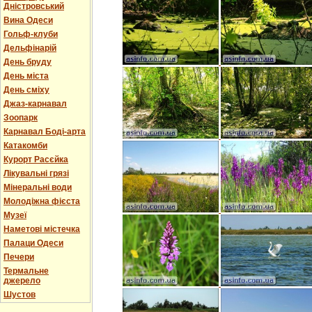
Дністровський
Вина Одеси
Гольф-клуби
Дельфінарій
День бруду
День міста
День сміху
Джаз-карнавал
Зоопарк
Карнавал Боді-арта
Катакомби
Курорт Расєйка
Лікувальні грязі
Мінеральні води
Молодіжна фієста
Музеї
Наметові містечка
Палаци Одеси
Печери
Термальне
джерело
Шустов