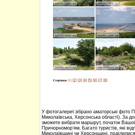
[2]
[3]
[4]
[5]
[6]
[7]
[8]
Сторінки:
[1]
У фотогалереї зібрано аматорські фото 
Миколаївська, Херсонська області). За 
зможете вибрати маршрут, початок Вашо
Причорномор'ям. Багато туристів, які ві
Миколаївщині чи Херсонщині, поділилися