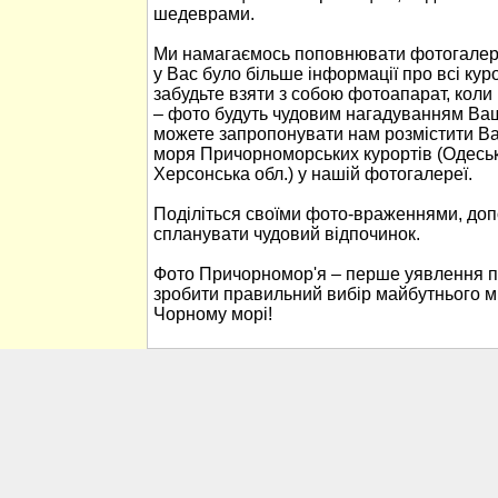
шедеврами.
Ми намагаємось поповнювати фотогалер
у Вас було більше інформації про всі ку
забудьте взяти з собою фотоапарат, кол
– фото будуть чудовим нагадуванням Ваш
можете запропонувати нам розмістити В
моря Причорноморських курортів (Одеськ
Херсонська обл.) у нашій фотогалереї.
Поділіться своїми фото-враженнями, до
спланувати чудовий відпочинок.
Фото Причорномор'я – перше уявлення п
зробити правильний вибір майбутнього м
Чорному морі!