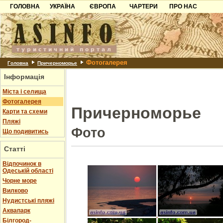
ГОЛОВНА
УКРАЇНА
ЄВРОПА
ЧАРТЕРИ
ПРО НАС
Карпати
Чорногорія
Контакти
Азов
Хорватія
Партнерам
Причорноморря
Болгарія
Додати готель
Фотогалерея
Шацьк
Албанія
Питання
Головна
Причерноморье
Інформація
Пошук готелів
Міста і селища
Фотогалерея
Причерноморье
Карти та схеми
Пляжі
Фото
Що подивитись
Статті
Відпочинок в
Одеській області
Чорне море
Вилково
Нудистські пляжі
Аквапарк
Білгород-