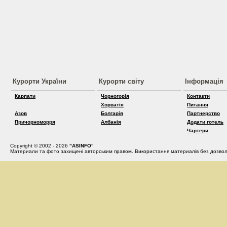
Курорти України
Курорти світу
Інформація
Карпати
Чорногорія
Контакти
Хорватія
Питання
Азов
Болгарія
Партнерство
Причорноморря
Албанія
Додати готель
Чартери
Copyright © 2002 - 2026
"ASINFO"
Материали та фото захищені авторським правом. Використання материалів без дозвол