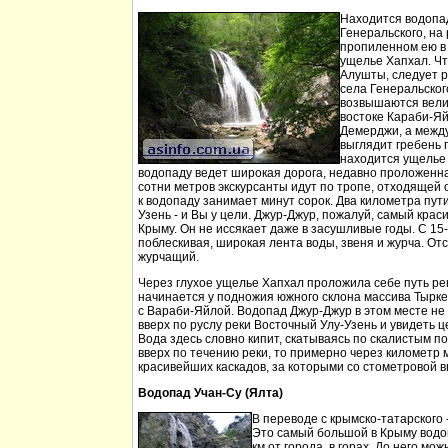
Находится водопа
Генеральского, на 
пропиленном ею в
ущелье Хапхал. Чт
Алушты, следует 
села Генеральског
возвышаются вели
востоке Караби-Яй
Демерджи, а между
выглядит гребень 
находится ущелье 
водопаду ведет широкая дорога, недавно проложенн
сотни метров экскурсанты идут по тропе, отходящей о
к водопаду занимает минут сорок. Два километра пут
Узень - и Вы у цели. Джур-Джур, пожалуй, самый кра
Крыму. Он не иссякает даже в засушливые годы. С 15
поблескивая, широкая лента воды, звеня и журча. Отс
журчащий.
Через глухое ущелье Хапхал проложила себе путь ре
начинается у подножия южного склона массива Тырк
с Вараби-Яйлой. Водопад Джур-Джур в этом месте н
вверх по руслу реки Восточный Улу-Узень и увидеть ц
Вода здесь словно кипит, скатываясь по скалистым п
вверх по течению реки, то примерно через километр 
красивейших каскадов, за которыми со стометровой в
Водопад Учан-Су (Ялта)
В переводе с крымско-татарского 
Это самый большой в Крыму водо
км от города, в горах. До него м