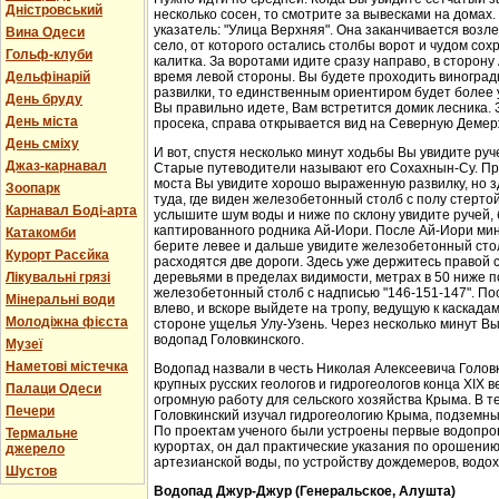
Дністровський
несколько сосен, то смотрите за вывесками на домах.
указатель: "Улица Верхняя". Она заканчивается возл
Вина Одеси
село, от которого остались столбы ворот и чудом со
Гольф-клуби
калитка. За воротами идите сразу направо, в сторон
Дельфінарій
время левой стороны. Вы будете проходить виноградн
развилки, то единственным ориентиром будет более у
День бруду
Вы правильно идете, Вам встретится домик лесника. 
День міста
просека, справа открывается вид на Северную Демер
День сміху
И вот, спустя несколько минут ходьбы Вы увидите руч
Джаз-карнавал
Старые путеводители называют его Сохахнын-Су. Пр
моста Вы увидите хорошо выраженную развилку, но з
Зоопарк
туда, где виден железобетонный столб с полу стерто
Карнавал Боді-арта
услышите шум воды и ниже по склону увидите ручей,
каптированного родника Ай-Иори. После Ай-Иори мину
Катакомби
берите левее и дальше увидите железобетонный столб
Курорт Расєйка
расходятся две дороги. Здесь уже держитесь правой 
Лікувальні грязі
деревьями в пределах видимости, метрах в 50 ниже п
железобетонный столб с надписью "146-151-147". По
Мінеральні води
влево, и вскоре выйдете на тропу, ведущую к каскада
Молодіжна фієста
стороне ущелья Улу-Узень. Через несколько минут Вы
водопад Головкинского.
Музеї
Наметові містечка
Водопад назвали в честь Николая Алексеевича Головки
крупных русских геологов и гидрогеологов конца XIX 
Палаци Одеси
огромную работу для сельского хозяйства Крыма. В 
Печери
Головкинский изучал гидрогеологию Крыма, подземн
По проектам ученого были устроены первые водопров
Термальне
курортах, он дал практические указания по орошени
джерело
артезианской воды, по устройству дождемеров, водо
Шустов
Водопад Джур-Джур (Генеральское, Алушта)