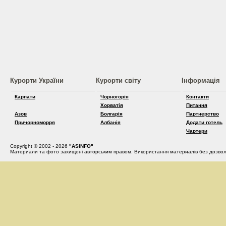
Курорти України
Курорти світу
Інформація
Карпати
Чорногорія
Контакти
Хорватія
Питання
Азов
Болгарія
Партнерство
Причорноморря
Албанія
Додати готель
Чартери
Copyright © 2002 - 2026
"ASINFO"
Материали та фото захищені авторським правом. Використання материалів без дозвол