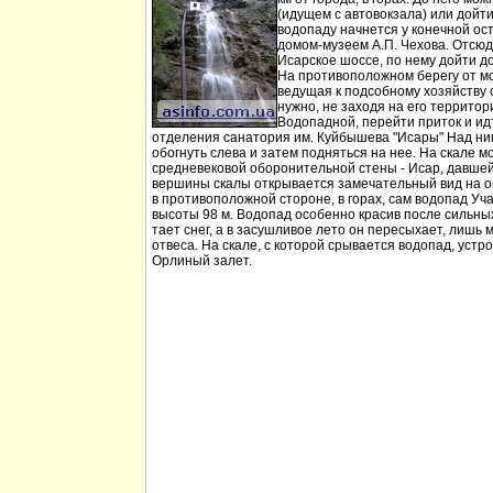
(идущем с автовокзала) или дойт
водопаду начнется у конечной ос
домом-музеем А.П. Чехова. Отсюд
Исарское шоссе, по нему дойти д
На противоположном берегу от мо
ведущая к подсобному хозяйству
нужно, не заходя на его территори
Водопадной, перейти приток и идт
отделения санатория им. Куйбышева "Исары" Над ни
обогнуть слева и затем подняться на нее. На скале м
средневековой оборонительной стены - Исар, давшей
вершины скалы открывается замечательный вид на ок
в противоположной стороне, в горах, сам водопад Уча
высоты 98 м. Водопад особенно красив после сильных 
тает снег, а в засушливое лето он пересыхает, лишь 
отвеса. На скале, с которой срывается водопад, устр
Орлиный залет.