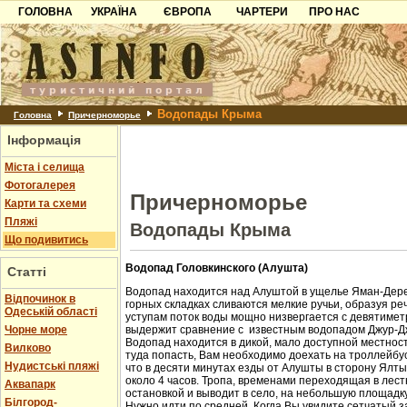
ГОЛОВНА
УКРАЇНА
ЄВРОПА
ЧАРТЕРИ
ПРО НАС
Карпати
Чорногорія
Контакти
Азов
Хорватія
Партнерам
Причорноморря
Болгарія
Додати готель
Водопады Крыма
Шацьк
Албанія
Питання
Головна
Причерноморье
Інформація
Пошук готелів
Міста і селища
Фотогалерея
Причерноморье
Карти та схеми
Пляжі
Водопады Крыма
Що подивитись
Водопад Головкинского (Алушта)
Статті
Водопад находится над Алуштой в ущелье Яман-Дере
Відпочинок в
горных складках сливаются мелкие ручьи, образуя ре
Одеській області
уступам поток воды мощно низвергается с девятиметр
Чорне море
выдержит сравнение с известным водопадом Джур-Д
Водопад находится в дикой, мало доступной местност
Вилково
туда попасть, Вам необходимо доехать на троллейбус
Нудистські пляжі
что в десяти минутах езды от Алушты в сторону Ялт
около 4 часов. Тропа, временами переходящая в лест
Аквапарк
остановкой и выводит в село, на небольшую площадк
Білгород-
Нужно идти по средней. Когда Вы увидите сетчатый з